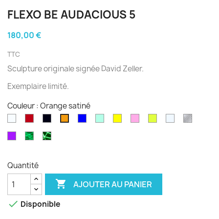
FLEXO BE AUDACIOUS 5
180,00 €
TTC
Sculpture originale
signée
David Zeller
.
Exemplaire limité.
Couleur : Orange satiné
Blanc
Rouge
Noir
Bleu
Vert
Jaune
Rose
Fluo
Transparent
diams
Orange
opale
translucide
satiné
satiné
translucide
translucide
translucide
translucide
satiné
Violet
Phospho
Phospho
satiné
Cloudy
Graffiti
Quantité

AJOUTER AU PANIER

Disponible