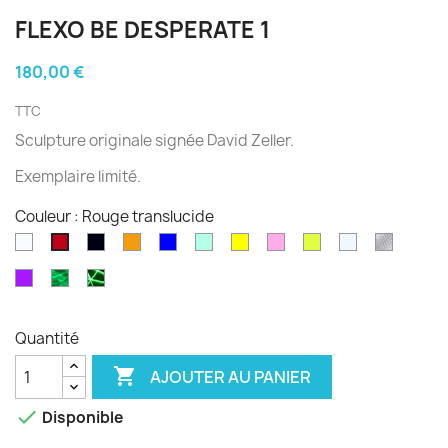
FLEXO BE DESPERATE 1
180,00 €
TTC
Sculpture originale
signée
David Zeller
.
Exemplaire limité.
Couleur : Rouge translucide
Blanc
Noir
Orange
Bleu
Vert
Jaune
Rose
Fluo
Transparent
diams
Rouge
opale
satiné
satiné
satiné
translucide
translucide
translucide
translucide
translucide
Violet
Phospho
Phospho
satiné
Cloudy
Graffiti
Quantité

AJOUTER AU PANIER

Disponible