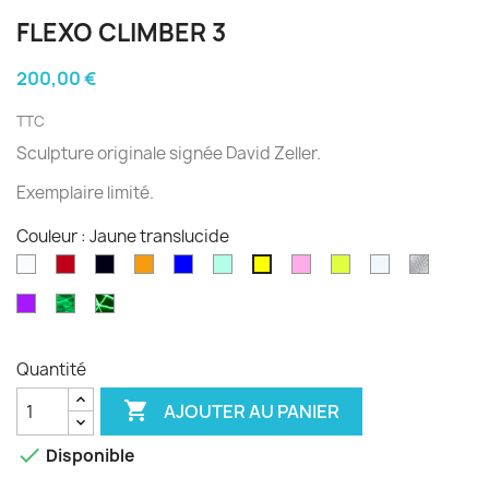
FLEXO CLIMBER 3
200,00 €
TTC
Sculpture originale
signée
David Zeller
.
Exemplaire limité.
Couleur : Jaune translucide
Blanc
Rouge
Noir
Orange
Bleu
Vert
Rose
Fluo
Transparent
diams
Jaune
opale
translucide
satiné
satiné
satiné
translucide
translucide
translucide
translucide
Violet
Phospho
Phospho
satiné
Cloudy
Graffiti
Quantité

AJOUTER AU PANIER

Disponible